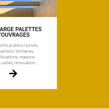
LARGE PALETTES
'OUVRAGES
nts publics / privés,
striels / tertiaires,
lévations, maisons
duelles, rénovation…