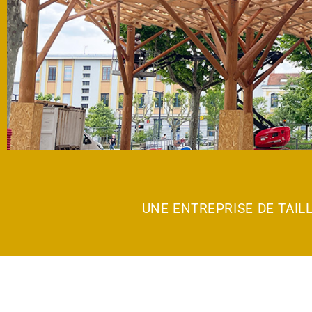
ROYANS
UNE ENTREPRISE DE TAIL
CHARPENTE
La Canopée -
Romans-sur-Isère
(26)