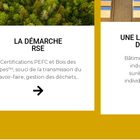
UNE 
LA DÉMARCHE
D
RSE
Bâtime
Certifications PEFC et Bois des
indu
lpes
™
, souci de la transmission du
suré
avoir-faire, gestion des déchets…
indivi