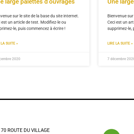
e large palettes d’ouvrages
Une large
venue sur le site de la base du site internet.
Bienvenue sur l
 est un article de test. Modifiez-le ou
Ceci est un art
primez-le, puis commencez à écrire !
supprimez-le, 
 LA SUITE »
LIRE LA SUITE »
écembre 2020
7 décembre 202
70 ROUTE DU VILLAGE